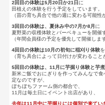
2回目の体験は5月20日か21日
に
田植えの体験を行う予定をしています。
（苗の育ち具合で他の週に変わる可能性
3回目の体験は、夏休み中の7月か8月
に
夏野菜の収穫体験とバーベキューを開催
（年間会員様の予定を優先して開催しま
4回目の体験は10月の初旬に稲刈り体験
（育ち具合によって日付けが変わること
5回目の体験は、11月に芋掘り体験と芋
新米ご飯でおにぎりを作ってみんなで食
定なのですが、
ぼちぼちファーム側の都合で、
11月は毎土日にイベント出店があり、
去年は11月中に芋掘りには個別で来てい